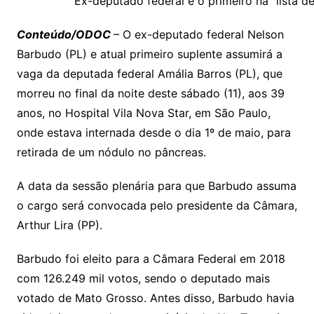
y
s
gr
e
l
gl
s
s
lo
y
h
e
ai
ar
Ex-deputado federal é o primeiro na “lista de
Li
A
a
dI
e
e
s
o
p
o
a
l
e
C
onteúdo/ODOC
– O ex-deputado federal Nelson
n
p
m
n
Cl
n
a
k.
e
o
d
Barbudo (PL) e atual primeiro suplente assumirá a
k
p
a
g
g
c
M
s
vaga da deputada federal Amália Barros (PL), que
s
e
e
o
ai
morreu no final da noite deste sábado (11), aos 39
sr
m
l
anos, no Hospital Vila Nova Star, em São Paulo,
o
onde estava internada desde o dia 1º de maio, para
retirada de um nódulo no pâncreas.
o
m
A data da sessão plenária para que Barbudo assuma
o cargo será convocada pelo presidente da Câmara,
Arthur Lira (PP).
Barbudo foi eleito para a Câmara Federal em 2018
com 126.249 mil votos, sendo o deputado mais
votado de Mato Grosso. Antes disso, Barbudo havia