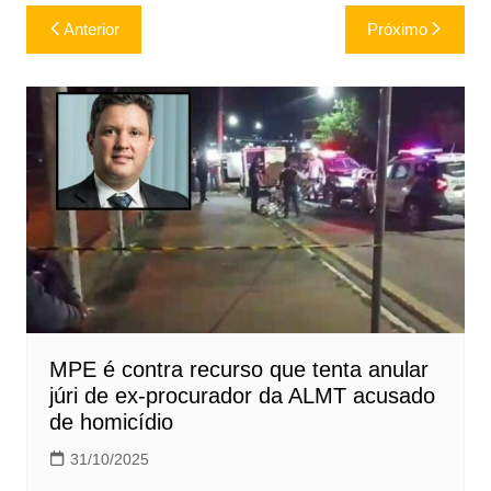
Navegação
Anterior
Próximo
de
Post
MPE é contra recurso que tenta anular
júri de ex-procurador da ALMT acusado
de homicídio
31/10/2025