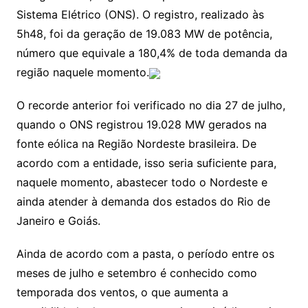
n
p
m
n
Cl
n
a
k.
e
o
d
Sistema Elétrico (ONS). O registro, realizado às
k
p
a
g
g
c
M
s
5h48, foi da geração de 19.083 MW de potência,
s
e
e
o
ai
número que equivale a 180,4% de toda demanda da
sr
m
l
região naquele momento.
o
O recorde anterior foi verificado no dia 27 de julho,
o
quando o ONS registrou 19.028 MW gerados na
m
fonte eólica na Região Nordeste brasileira. De
acordo com a entidade, isso seria suficiente para,
naquele momento, abastecer todo o Nordeste e
ainda atender à demanda dos estados do Rio de
Janeiro e Goiás.
Ainda de acordo com a pasta, o período entre os
meses de julho e setembro é conhecido como
temporada dos ventos, o que aumenta a