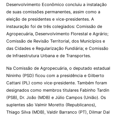
Li
A
a
dI
e
e
Desenvolvimento Econômico concluiu a instalação
s
o
p
o
a
l
e
de suas comissões permanentes, assim como a
n
p
m
n
Cl
n
a
k.
e
o
d
eleição de presidentes e vice-presidentes. A
k
p
a
g
g
c
M
s
instauração foi de três colegiados: Comissão de
s
e
e
o
ai
Agropecuária, Desenvolvimento Florestal e Agrário;
sr
m
l
Comissão de Revisão Territorial, dos Municípios e
o
das Cidades e Regularização Fundiária; e Comissão
o
de Infraestrutura Urbana e de Transportes.
m
Na Comissão de Agropecuária, o deputado estadual
Nininho (PSD) ficou com a presidência e Gilberto
Cattani (PL) como vice-presidente. Também foram
designados como membros titulares Fabinho Tardin
(PSB), Dr. João (MDB) e Júlio Campos (União). Os
suplentes são Valmir Moretto (Republicanos),
Thiago Silva (MDB), Valdir Barranco (PT), Dilmar Dal