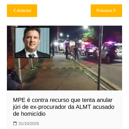
Navegação
Anterior
Próximo
de
Post
MPE é contra recurso que tenta anular
júri de ex-procurador da ALMT acusado
de homicídio
31/10/2025