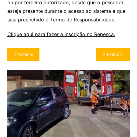
ou por terceiro autorizado, desde que o pescador
esteja presente durante o acesso ao sistema e que
seja preenchido o Termo de Responsabilidade.
Clique aqui para fazer a inscrição no Repesca.
Navegação
Anterior
Próximo
de
Post