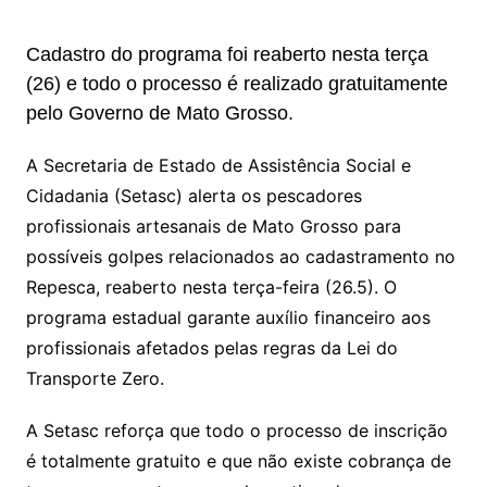
p
at
e
er
t
k
ai
o
s
e
ut
k
a
hr
m
h
y
s
gr
e
l
gl
s
s
lo
y
h
e
ai
ar
Cadastro do programa foi reaberto nesta terça
Li
A
a
dI
e
e
s
o
p
o
a
l
e
(26) e todo o processo é realizado gratuitamente
n
p
m
n
Cl
n
a
k.
e
o
d
pelo Governo de Mato Grosso.
k
p
a
g
g
c
M
s
A Secretaria de Estado de Assistência Social e
s
e
e
o
ai
Cidadania (Setasc) alerta os pescadores
sr
m
l
profissionais artesanais de Mato Grosso para
o
possíveis golpes relacionados ao cadastramento no
o
Repesca, reaberto nesta terça-feira (26.5). O
m
programa estadual garante auxílio financeiro aos
profissionais afetados pelas regras da Lei do
Transporte Zero.
A Setasc reforça que todo o processo de inscrição
é totalmente gratuito e que não existe cobrança de