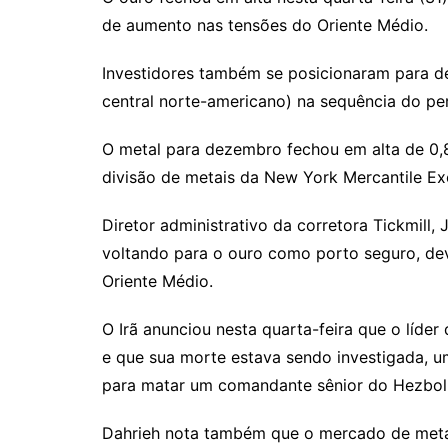
p
at
e
er
t
k
ai
de aumento nas tensões do Oriente Médio.
y
s
gr
e
l
Li
A
a
dI
Investidores também se posicionaram para de
n
p
m
n
central norte-americano) na sequência do per
k
p
O metal para dezembro fechou em alta de 0,
divisão de metais da New York Mercantile E
Diretor administrativo da corretora Tickmill,
voltando para o ouro como porto seguro, de
Oriente Médio.
O Irã anunciou nesta quarta-feira que o líder
e que sua morte estava sendo investigada, u
para matar um comandante sênior do Hezbol
Dahrieh nota também que o mercado de metai