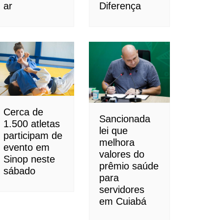
ar
Diferença
Cerca de
Sancionada
1.500 atletas
lei que
participam de
melhora
evento em
valores do
Sinop neste
prêmio saúde
sábado
para
servidores
em Cuiabá