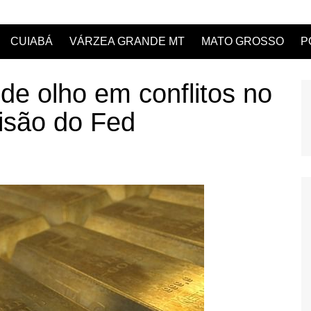
CUIABÁ
VÁRZEA GRANDE MT
MATO GROSSO
P
de olho em conflitos no
isão do Fed