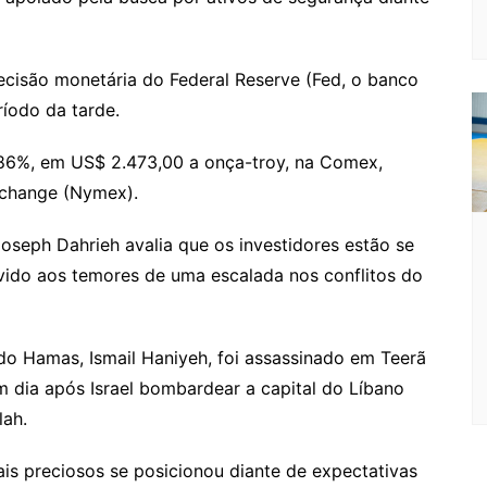
o
s
s
lo
y
h
e
ai
ar
gl
s
s
o
p
o
a
l
e
e
e
a
k.
e
o
d
cisão monetária do Federal Reserve (Fed, o banco
Cl
n
g
c
M
s
íodo da tarde.
a
g
e
o
ai
86%, em US$ 2.473,00 a onça-troy, na Comex,
s
er
m
l
xchange (Nymex).
sr
o
 Joseph Dahrieh avalia que os investidores estão se
o
vido aos temores de uma escalada nos conflitos do
m
 do Hamas, Ismail Haniyeh, foi assassinado em Teerã
m dia após Israel bombardear a capital do Líbano
lah.
s preciosos se posicionou diante de expectativas