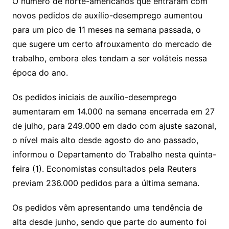
y
s
gr
e
l
gl
s
s
lo
y
h
e
ai
ar
O número de norte-americanos que entraram com
Li
A
a
dI
e
e
novos pedidos de auxílio-desemprego aumentou
s
o
p
o
a
l
e
para um pico de 11 meses na semana passada, o
n
p
m
n
Cl
n
a
k.
e
o
d
que sugere um certo afrouxamento do mercado de
k
p
a
g
g
c
M
s
trabalho, embora eles tendam a ser voláteis nessa
s
e
e
o
ai
época do ano.
sr
m
l
o
Os pedidos iniciais de auxílio-desemprego
aumentaram em 14.000 na semana encerrada em 27
o
de julho, para 249.000 em dado com ajuste sazonal,
m
o nível mais alto desde agosto do ano passado,
informou o Departamento do Trabalho nesta quinta-
feira (1). Economistas consultados pela Reuters
previam 236.000 pedidos para a última semana.
Os pedidos vêm apresentando uma tendência de
alta desde junho, sendo que parte do aumento foi