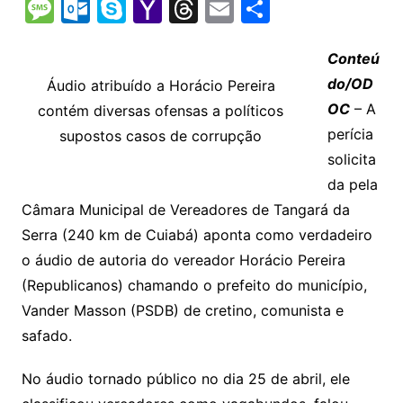
o
h
el
b
in
n
m
o
e
M
O
S
Y
T
E
S
p
at
e
er
t
k
ai
o
s
e
ut
k
a
hr
m
h
y
s
gr
e
l
gl
s
s
lo
y
h
e
ai
ar
Conteú
Li
A
a
dI
e
e
do/OD
Áudio atribuído a Horácio Pereira
s
o
p
o
a
l
e
OC
– A
contém diversas ofensas a políticos
n
p
m
n
Cl
n
a
k.
e
o
d
perícia
supostos casos de corrupção
k
p
a
g
g
c
M
s
solicita
s
e
e
o
ai
da pela
sr
m
l
Câmara Municipal de Vereadores de Tangará da
o
Serra (240 km de Cuiabá) aponta como verdadeiro
o
o áudio de autoria do vereador Horácio Pereira
m
(Republicanos) chamando o prefeito do município,
Vander Masson (PSDB) de cretino, comunista e
safado.
No áudio tornado público no dia 25 de abril, ele