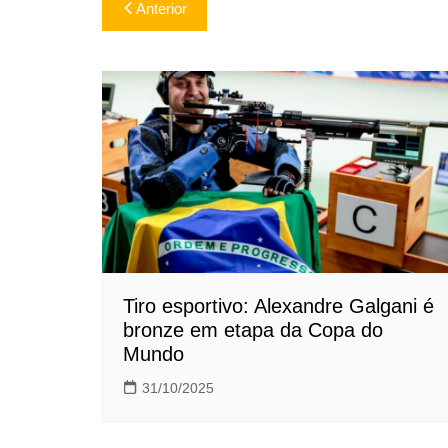
Navegação
Anterior
de
Post
Tiro esportivo: Alexandre Galgani é
bronze em etapa da Copa do
Mundo
31/10/2025