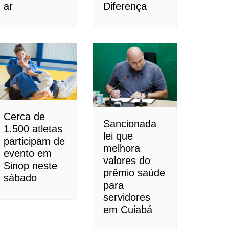
ar
Diferença
Cerca de
Sancionada
1.500 atletas
lei que
participam de
melhora
evento em
valores do
Sinop neste
prêmio saúde
sábado
para
servidores
em Cuiabá