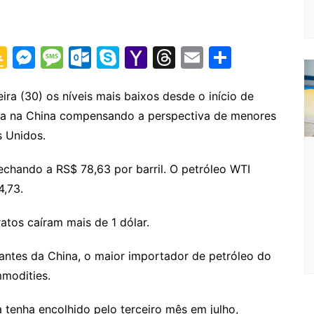
G
M
M
O
S
Y
T
E
S
o
e
e
ut
k
a
hr
m
h
o
s
s
lo
y
h
e
ai
ar
ira (30) os níveis mais baixos desde o início de
a na China compensando a perspectiva de menores
gl
s
s
o
p
o
a
l
e
s Unidos.
e
e
a
k.
e
o
d
Cl
n
g
c
M
s
fechando a RS$ 78,63 por barril. O petróleo WTI
a
g
e
o
ai
4,73.
s
er
m
l
atos caíram mais de 1 dólar.
sr
o
antes da China, o maior importador de petróleo do
o
modities.
m
a tenha encolhido pelo terceiro mês em julho,