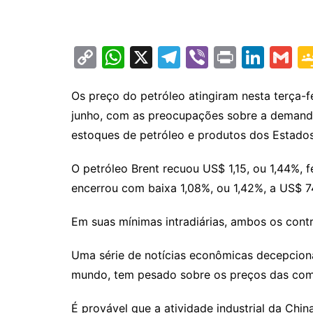
C
W
X
T
Vi
Pr
Li
G
o
h
el
b
in
n
m
p
at
e
er
t
k
ai
Os preço do petróleo atingiram nesta terça-fe
junho, com as preocupações sobre a demand
y
s
gr
e
l
estoques de petróleo e produtos dos Estado
Li
A
a
dI
n
p
m
n
O petróleo Brent recuou US$ 1,15, ou 1,44%, 
k
p
encerrou com baixa 1,08%, ou 1,42%, a US$ 7
Em suas mínimas intradiárias, ambos os contr
Uma série de notícias econômicas decepcion
mundo, tem pesado sobre os preços das com
É provável que a atividade industrial da Chin