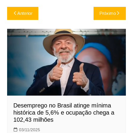
Navegação
Anterior
Próximo
de
Post
Desemprego no Brasil atinge mínima
histórica de 5,6% e ocupação chega a
102,43 milhões
03/11/2025