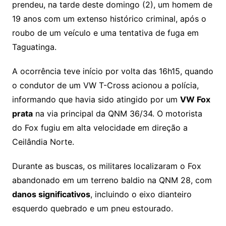
s
o
p
o
a
l
e
prendeu, na tarde deste domingo (2), um homem de
n
p
m
n
Cl
n
a
k.
e
o
d
19 anos com um extenso histórico criminal, após o
k
p
a
g
g
c
M
s
roubo de um veículo e uma tentativa de fuga em
s
e
e
o
ai
Taguatinga.
sr
m
l
A ocorrência teve início por volta das 16h15, quando
o
o condutor de um VW T-Cross acionou a polícia,
o
informando que havia sido atingido por um
VW Fox
m
prata
na via principal da QNM 36/34. O motorista
do Fox fugiu em alta velocidade em direção a
Ceilândia Norte.
Durante as buscas, os militares localizaram o Fox
abandonado em um terreno baldio na QNM 28, com
danos significativos
, incluindo o eixo dianteiro
esquerdo quebrado e um pneu estourado.