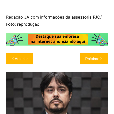
Redação JA com informações da assessoria PJC/
Foto: reprodução
Navegação
Anterior
Próximo
de
Post