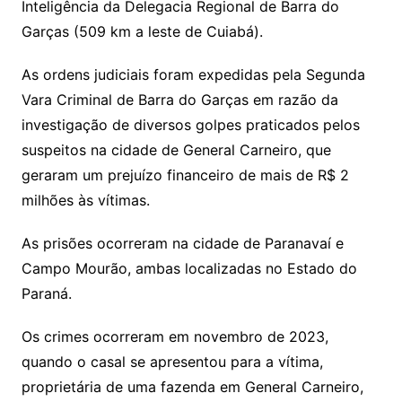
Inteligência da Delegacia Regional de Barra do
s
e
e
o
ai
Garças (509 km a leste de Cuiabá).
sr
m
l
o
As ordens judiciais foram expedidas pela Segunda
Vara Criminal de Barra do Garças em razão da
o
investigação de diversos golpes praticados pelos
m
suspeitos na cidade de General Carneiro, que
geraram um prejuízo financeiro de mais de R$ 2
milhões às vítimas.
As prisões ocorreram na cidade de Paranavaí e
Campo Mourão, ambas localizadas no Estado do
Paraná.
Os crimes ocorreram em novembro de 2023,
quando o casal se apresentou para a vítima,
proprietária de uma fazenda em General Carneiro,