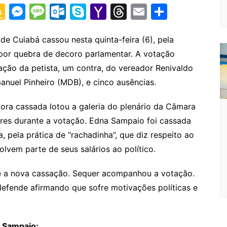
G
M
M
O
S
Y
T
E
S
o
e
e
ut
k
a
hr
m
h
o
s
s
lo
y
h
e
ai
ar
e Cuiabá cassou nesta quinta-feira (6), pela
por quebra de decoro parlamentar. A votação
gl
s
s
o
p
o
a
l
e
ação da petista, um contra, do vereador Renivaldo
e
e
a
k.
e
o
d
anuel Pinheiro (MDB), e cinco ausências.
Cl
n
g
c
M
s
a
g
e
o
ai
ra cassada lotou a galeria do plenário da Câmara
s
er
m
l
res durante a votação. Edna Sampaio foi cassada
 pela prática de “rachadinha”, que diz respeito ao
sr
vem parte de seus salários ao político.
o
o
e a nova cassação. Sequer acompanhou a votação.
m
efende afirmando que sofre motivações políticas e
a Sampaio: