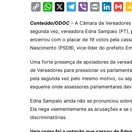
C
W
X
T
Vi
Pr
Li
G
o
h
el
b
in
n
m
p
at
e
er
t
k
ai
Conteúdo/ODOC
– A Câmara de Vereadores d
segunda vez, vereadora Edna Sampaio (PT), 
y
s
gr
e
l
encerrou com o placar de 19 votos pela cass
Li
A
a
dI
Nascimento (PSDB), vice-líder do prefeito Em
n
p
m
n
k
p
Uma forte presença de apoiadores da vereado
de Vereadores para pressionar os parlamenta
pela segunda vez pelo mesmo motivo, ou seja,
esquema onde assessores parlamentares devol
Edna Sampaio ainda não se pronunciou sobr
Ela nega veementemente as acusações e se d
discriminatórias.
Veja como foi a votação que cassou de Edn