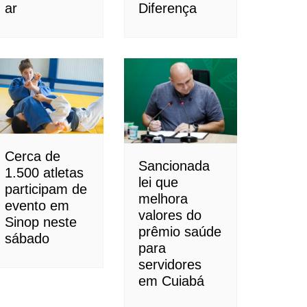
ar
Diferença
Cerca de
Sancionada
1.500 atletas
lei que
participam de
melhora
evento em
valores do
Sinop neste
prêmio saúde
sábado
para
servidores
em Cuiabá