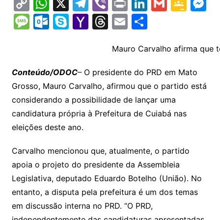
C
W
X
T
Vi
Pr
Li
G
G
M
o
h
el
b
in
n
m
o
e
M
O
S
Y
T
E
S
p
at
e
er
t
k
ai
o
s
e
ut
k
a
hr
m
h
y
s
gr
e
l
gl
s
s
lo
y
h
e
ai
ar
Mauro Carvalho afirma que 
Li
A
a
dI
e
e
s
o
p
o
a
l
e
Conteúdo/ODOC
– O presidente do PRD em Mato
n
p
m
n
Cl
n
a
k.
e
o
d
Grosso, Mauro Carvalho, afirmou que o partido está
k
p
a
g
g
c
M
s
considerando a possibilidade de lançar uma
s
e
e
o
ai
candidatura própria à Prefeitura de Cuiabá nas
sr
m
l
eleições deste ano.
o
Carvalho mencionou que, atualmente, o partido
o
apoia o projeto do presidente da Assembleia
m
Legislativa, deputado Eduardo Botelho (União). No
entanto, a disputa pela prefeitura é um dos temas
em discussão interna no PRD. “O PRD,
independentemente das candidaturas apresentadas