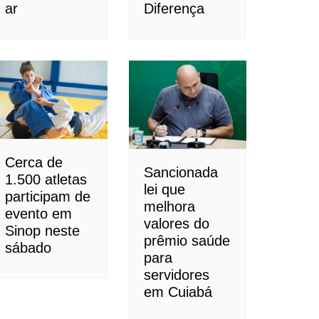
ar
Diferença
Cerca de
Sancionada
1.500 atletas
lei que
participam de
melhora
evento em
valores do
Sinop neste
prêmio saúde
sábado
para
servidores
em Cuiabá