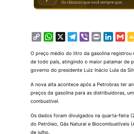
C
W
X
T
Vi
Pr
Li
G
o
h
el
b
in
n
m
p
at
e
er
t
k
ai
O preço médio do litro da gasolina registro
de todo país, atingindo o maior patamar de 
y
s
gr
e
l
governo do presidente Luiz Inácio Lula da Sil
Li
A
a
dI
n
p
m
n
A nova alta acontece após a Petrobras ter an
k
p
preços da gasolina para as distribuidoras, um
combustível.
Os dados foram divulgados na quarta-feira (
do Petróleo, Gás Natural e Biocombustíveis 
de julho.