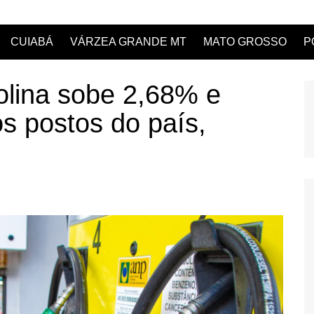
CUIABÁ
VÁRZEA GRANDE MT
MATO GROSSO
P
olina sobe 2,68% e
s postos do país,