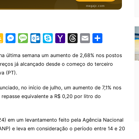
G
M
M
O
S
Y
T
E
S
o
e
e
ut
k
a
hr
m
h
o
s
s
lo
y
h
e
ai
ar
u na última semana um aumento de 2,68% nos postos
preços já alcançado desde o começo do terceiro
gl
s
s
o
p
o
a
l
e
va (PT).
e
e
a
k.
e
o
d
Cl
n
g
c
M
s
unciado, no início de julho, um aumento de 7,1% nos
a
g
e
o
ai
 repasse equivalente a R$ 0,20 por litro do
s
er
m
l
sr
24) em um levantamento feito pela Agência Nacional
o
(ANP) e leva em consideração o período entre 14 e 20
o