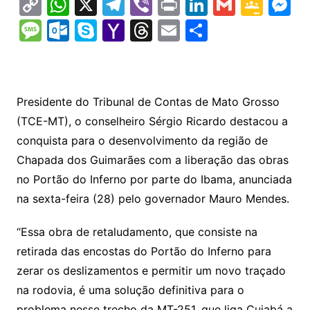
C
W
X
T
Vi
Pr
Li
G
G
M
o
h
el
b
in
n
m
o
e
M
O
S
Y
T
E
S
p
at
e
er
t
k
ai
o
s
e
ut
k
a
hr
m
h
y
s
gr
e
l
gl
s
s
lo
y
h
e
ai
ar
Li
A
a
dI
e
e
s
o
p
o
a
l
e
Presidente do Tribunal de Contas de Mato Grosso
n
p
m
n
Cl
n
a
k.
e
o
d
(TCE-MT), o conselheiro Sérgio Ricardo destacou a
k
p
a
g
g
c
M
s
conquista para o desenvolvimento da região de
s
e
e
o
ai
Chapada dos Guimarães com a liberação das obras
sr
m
l
no Portão do Inferno por parte do Ibama, anunciada
o
na sexta-feira (28) pelo governador Mauro Mendes.
o
“Essa obra de retaludamento, que consiste na
m
retirada das encostas do Portão do Inferno para
zerar os deslizamentos e permitir um novo traçado
na rodovia, é uma solução definitiva para o
problema nesse trecho da MT-251, que liga Cuiabá a