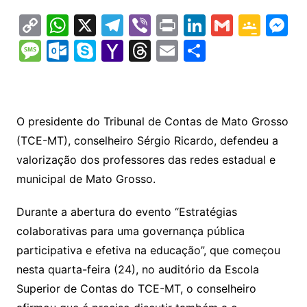
C
W
X
T
Vi
Pr
Li
G
G
M
o
h
el
b
in
n
m
o
e
M
O
S
Y
T
E
S
p
at
e
er
t
k
ai
o
s
e
ut
k
a
hr
m
h
y
s
gr
e
l
gl
s
s
lo
y
h
e
ai
ar
Li
A
a
dI
e
e
s
o
p
o
a
l
e
O presidente do Tribunal de Contas de Mato Grosso
n
p
m
n
Cl
n
a
k.
e
o
d
(TCE-MT), conselheiro Sérgio Ricardo, defendeu a
k
p
a
g
g
c
M
s
valorização dos professores das redes estadual e
s
e
e
o
ai
municipal de Mato Grosso.
sr
m
l
Durante a abertura do evento “Estratégias
o
colaborativas para uma governança pública
o
participativa e efetiva na educação”, que começou
m
nesta quarta-feira (24), no auditório da Escola
Superior de Contas do TCE-MT, o conselheiro