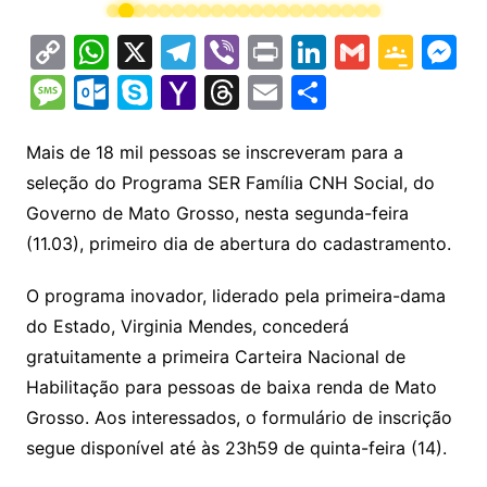
C
W
X
T
Vi
Pr
Li
G
G
M
o
h
el
b
in
n
m
o
e
M
O
S
Y
T
E
S
p
at
e
er
t
k
ai
o
s
e
ut
k
a
hr
m
h
y
s
gr
e
l
gl
s
s
lo
y
h
e
ai
ar
Mais de 18 mil pessoas se inscreveram para a
Li
A
a
dI
e
e
seleção do Programa SER Família CNH Social, do
s
o
p
o
a
l
e
Governo de Mato Grosso, nesta segunda-feira
n
p
m
n
Cl
n
a
k.
e
o
d
(11.03), primeiro dia de abertura do cadastramento.
k
p
a
g
g
c
M
s
s
e
e
o
ai
O programa inovador, liderado pela primeira-dama
sr
m
l
do Estado, Virginia Mendes, concederá
o
gratuitamente a primeira Carteira Nacional de
Habilitação para pessoas de baixa renda de Mato
o
Grosso. Aos interessados, o formulário de inscrição
m
segue disponível até às 23h59 de quinta-feira (14).