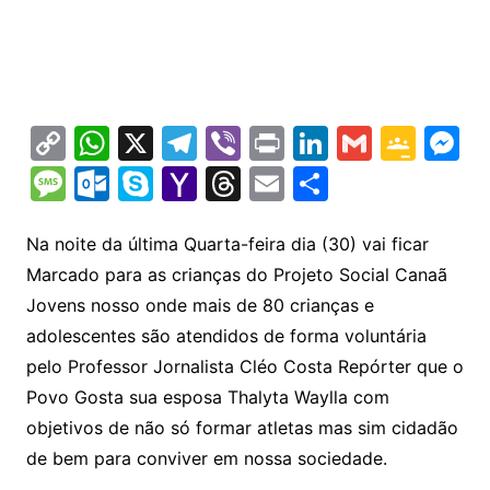
C
W
X
T
Vi
Pr
Li
G
G
M
o
h
el
b
in
n
m
o
e
M
O
S
Y
T
E
S
p
at
e
er
t
k
ai
o
s
e
ut
k
a
hr
m
h
y
s
gr
e
l
gl
s
s
lo
y
h
e
ai
ar
Na noite da última Quarta-feira dia (30) vai ficar
Li
A
a
dI
e
e
Marcado para as crianças do Projeto Social Canaã
s
o
p
o
a
l
e
Jovens nosso onde mais de 80 crianças e
n
p
m
n
Cl
n
a
k.
e
o
d
adolescentes são atendidos de forma voluntária
k
p
a
g
g
c
M
s
pelo Professor Jornalista Cléo Costa Repórter que o
s
e
e
o
ai
Povo Gosta sua esposa Thalyta Waylla com
sr
m
l
objetivos de não só formar atletas mas sim cidadão
o
de bem para conviver em nossa sociedade.