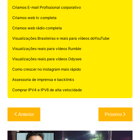
Criamos E-mail Profissional corporativo
Criamos web tv completa
Criamos web rádio completa
Visualizações Brasileiras e reais para vídeos doYouTube
Visualizações reais para vídeos Rumble
Visualizações reais para vídeos Odysee
Como crescer no instagram mais rápido
Assessoria de imprensa e backlinks
Comprar IPV4 e IPV6 de alta velocidade
Navegação
Anterior
Próximo
de
Post