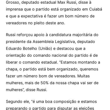
Li
A
a
dI
e
e
Grosso, deputado estadual Max Russi, disse à
s
o
p
o
a
l
e
imprensa que o partido está organizado em Cuiabá
n
p
m
n
Cl
n
a
k.
e
o
d
e que a expectativa é fazer um bom número de
k
p
a
g
g
c
M
s
vereadores no pleito deste ano.
s
e
e
o
ai
sr
m
l
Russi reforçou apoio à candidatura majoritária do
o
presidente da Assembleia Legislativa, deputado
Eduardo Botelho (União) e destacou que a
o
orientação do comando nacional do partido é de
m
liberar o comando estadual. “Estamos montando a
chapa, o partido está bem organizado, queremos
fazer um número bom de vereadores. Muitas
mulheres, mais de 50% da nossa chapa vai ser de
mulheres”, disse Russi.
Segundo ele, “é uma boa composição e estamos
preparando o partido para disputar as eleições