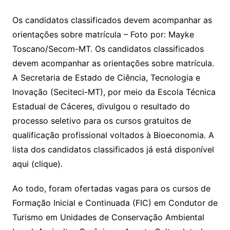
p
at
e
er
t
k
ai
o
s
e
ut
k
a
hr
m
h
y
s
gr
e
l
gl
s
s
lo
y
h
e
ai
ar
Os candidatos classificados devem acompanhar as
Li
A
a
dI
e
e
orientações sobre matrícula – Foto por: Mayke
s
o
p
o
a
l
e
Toscano/Secom-MT. Os candidatos classificados
n
p
m
n
Cl
n
a
k.
e
o
d
devem acompanhar as orientações sobre matrícula.
k
p
a
g
g
c
M
s
A Secretaria de Estado de Ciência, Tecnologia e
s
e
e
o
ai
Inovação (Seciteci-MT), por meio da Escola Técnica
sr
m
l
Estadual de Cáceres, divulgou o resultado do
o
processo seletivo para os cursos gratuitos de
o
qualificação profissional voltados à Bioeconomia. A
m
lista dos candidatos classificados já está disponível
aqui (clique).
Ao todo, foram ofertadas vagas para os cursos de
Formação Inicial e Continuada (FIC) em Condutor de
Turismo em Unidades de Conservação Ambiental