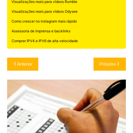
Visualizações reais para vídeos Rumble
Visualizações reais para vídeos Odysee
Como crescer no instagram mais rápido
Assessoria de imprensa e backlinks
Comprar IPV4 e IPV6 de alta velocidade
Navegação
Anterior
Próximo
de
Post