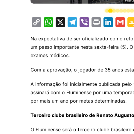
C
W
X
T
Vi
Pr
Li
G
o
h
el
b
in
n
m
p
at
e
er
t
k
ai
Na expectativa de ser oficializado como ref
um passo importante nesta sexta-feira (5). O
y
s
gr
e
l
exames médicos.
Li
A
a
dI
n
p
m
n
Com a aprovação, o jogador de 35 anos estar
k
p
A informação foi inicialmente publicada pelo
assinará com o Fluminense por uma tempora
por mais um ano por metas determinadas.
Terceiro clube brasileiro de Renato August
O Fluminense será o terceiro clube brasileir