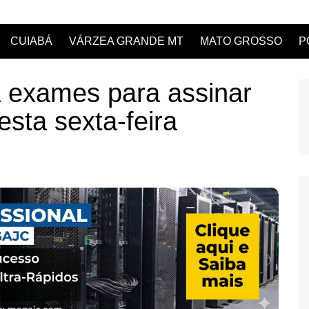
CUIABÁ
VÁRZEA GRANDE MT
MATO GROSSO
P
á exames para assinar
sta sexta-feira