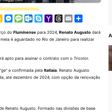
G
M
M
O
S
Y
T
E
S
o
e
e
ut
k
a
hr
m
h
o
s
s
lo
y
h
e
ai
ar
orço do
Fluminense
para 2024,
Renato Augusto
dará
A
 meia é aguardado no Rio de Janeiro para realizar
gl
s
s
o
p
o
a
l
e
e
e
a
k.
e
o
d
Cl
n
g
c
M
s
á apto para assinar o contrato com o Tricolor.
a
g
e
o
ai
 “ge” e confirmada pela
Itatiaia
. Renato Augusto
s
er
m
l
da, até dezembro de 2024, com opção de renovação
sr
o
o
o
m
o de Renato Augusto. Formado nas divisões de base