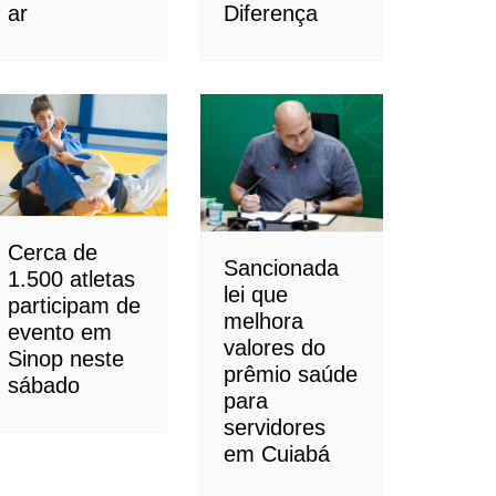
ar
Diferença
Cerca de
Sancionada
1.500 atletas
lei que
participam de
melhora
evento em
valores do
Sinop neste
prêmio saúde
sábado
para
servidores
em Cuiabá