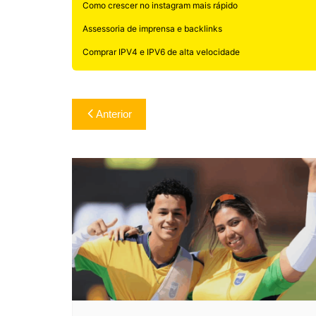
Como crescer no instagram mais rápido
Assessoria de imprensa e backlinks
Comprar IPV4 e IPV6 de alta velocidade
Navegação
Anterior
de
Post