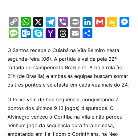
C
W
X
T
Vi
Pr
Li
G
G
M
o
h
el
b
in
n
m
o
e
M
O
S
Y
T
E
S
p
at
e
er
t
k
ai
o
s
e
ut
k
a
hr
m
h
y
s
gr
e
l
gl
s
s
lo
y
h
e
ai
ar
O Santos recebe o Cuiabá na Vila Belmiro nesta
Li
A
a
dI
e
e
segunda-feira (06). A partida é válida pela 32ª
s
o
p
o
a
l
e
rodada do Campeonato Brasileiro. A bola rola às
n
p
m
n
Cl
n
a
k.
e
o
d
21h (de Brasília) e ambas as equipes buscam somar
k
p
a
g
g
c
M
s
os três pontos e se afastarem cada vez mais do Z4.
s
e
e
o
ai
sr
m
l
O Peixe vem de boa sequência, conquistando 7
o
pontos dos últimos 9 (3 jogos) disputados. O
Alvinegro venceu o Coritiba na Vila e não perdeu
o
nenhum jogo da sequência dura fora de casa,
m
empatando em 1 a 1 com o Corinthians, na Neo