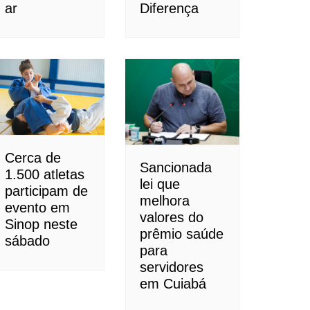
ar
Diferença
Cerca de
Sancionada
1.500 atletas
lei que
participam de
melhora
evento em
valores do
Sinop neste
prêmio saúde
sábado
para
servidores
em Cuiabá