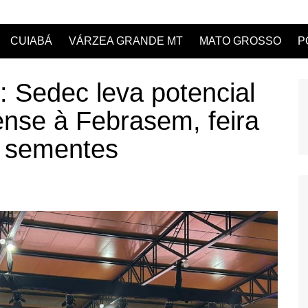
CUIABÁ
VÁRZEA GRANDE MT
MATO GROSSO
P
Sedec leva potencial
nse à Febrasem, feira
e sementes