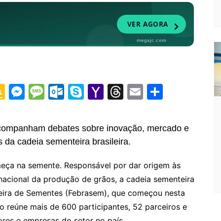
G
M
M
O
S
Y
T
E
S
o
e
e
ut
k
a
hr
m
h
o
s
s
lo
y
h
e
ai
ar
 acompanham debates sobre inovação, mercado e
gl
s
s
o
p
o
a
l
e
 da cadeia sementeira brasileira.
e
e
a
k.
e
o
d
eça na semente. Responsável por dar origem às
Cl
n
g
c
M
s
nacional da produção de grãos, a cadeia sementeira
a
g
e
o
ai
ileira de Sementes (Febrasem), que começou nesta
s
er
m
l
to reúne mais de 600 participantes, 52 parceiros e
sr
ores e empresas do setor no país.