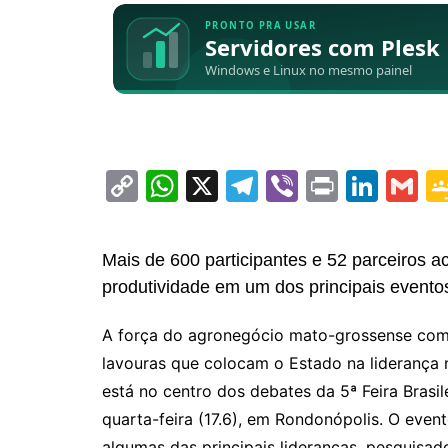
C
W
X
T
Vi
Pr
Li
G
o
h
el
b
in
n
m
p
at
e
er
t
k
ai
Mais de 600 participantes e 52 parceiros
y
s
gr
e
l
produtividade em um dos principais eventos
Li
A
a
dI
A força do agronegócio mato-grossense com
n
p
m
n
lavouras que colocam o Estado na liderança 
k
p
está no centro dos debates da 5ª Feira Bras
quarta-feira (17.6), em Rondonópolis. O even
algumas das principais lideranças, pesquisad