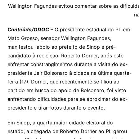
y
s
gr
e
l
gl
s
s
lo
y
h
e
ai
ar
Wellington Fagundes evitou comentar sobre as dificuld
Li
A
a
dI
e
e
na
s
o
p
o
a
l
e
n
p
m
n
Cl
n
a
k.
e
o
d
Conteúdo/ODOC
– O presidente estadual do PL em
k
p
a
g
g
c
M
s
Mato Grosso, senador Wellington Fagundes,
s
e
e
o
ai
manifestou apoio ao prefeito de Sinop e pré-
sr
m
l
candidato à reeleição, Roberto Dorner, após este
o
enfrentar constrangimentos durante a visita do ex-
presidente Jair Bolsonaro à cidade na última quarta-
o
feira (17). Dorner, que recentemente se filiou ao
m
partido em busca do apoio de Bolsonaro, foi visto
enfrentando dificuldades para se aproximar do ex-
presidente e tirar fotos durante o evento.
Em Sinop, a quarta maior cidade eleitoral do
estado, a chegada de Roberto Dorner ao PL gerou