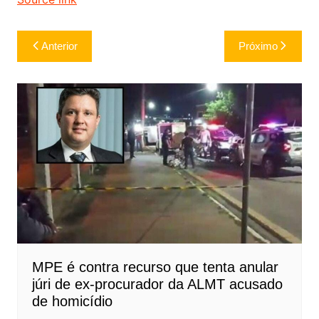
Navegação
Anterior
Próximo
de
Post
MPE é contra recurso que tenta anular
júri de ex-procurador da ALMT acusado
de homicídio