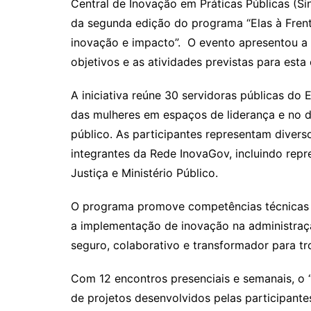
Central de Inovação em Práticas Públicas (Sin
y
s
gr
e
l
da segunda edição do programa “Elas à Frent
Li
A
a
dI
inovação e impacto”. O evento apresentou a 
n
p
m
n
objetivos e as atividades previstas para esta
k
p
A iniciativa reúne 30 servidoras públicas do
das mulheres em espaços de liderança e no d
público. As participantes representam divers
integrantes da Rede InovaGov, incluindo repr
Justiça e Ministério Público.
O programa promove competências técnicas 
a implementação de inovação na administraç
seguro, colaborativo e transformador para tro
Com 12 encontros presenciais e semanais, o 
de projetos desenvolvidos pelas participante