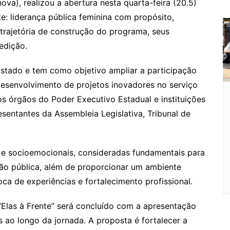
ova), realizou a abertura nesta quarta-feira (20.5)
gl
s
s
o
p
o
a
l
e
e: liderança pública feminina com propósito,
e
e
a
k.
e
o
d
trajetória de construção do programa, seus
Cl
n
g
c
M
s
 edição.
a
g
e
o
ai
s
er
m
l
 Estado e tem como objetivo ampliar a participação
esenvolvimento de projetos inovadores no serviço
sr
os órgãos do Poder Executivo Estadual e instituições
o
esentantes da Assembleia Legislativa, Tribunal de
o
m
e socioemocionais, consideradas fundamentais para
ão pública, além de proporcionar um ambiente
ca de experiências e fortalecimento profissional.
“Elas à Frente” será concluído com a apresentação
s ao longo da jornada. A proposta é fortalecer a