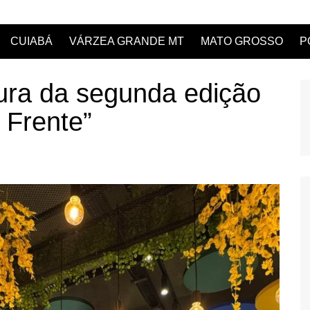
CUIABÁ
VÁRZEA GRANDE MT
MATO GROSSO
P
tura da segunda edição
 Frente”