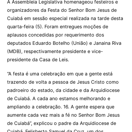
y
s
gr
e
l
gl
s
s
lo
y
h
e
ai
ar
A Assembleia Legislativa homenageou festeiros e
Li
A
a
dI
e
e
organizadores da Festa do Senhor Bom Jesus de
s
o
p
o
a
l
e
Cuiabá em sessão especial realizada na tarde desta
n
p
m
n
Cl
n
a
k.
e
o
d
quarta-feira (5). Foram entregues moções de
k
p
a
g
g
c
M
s
aplausos concedidas por requerimento dos
s
e
e
o
ai
deputados Eduardo Botelho (União) e Janaina Riva
sr
m
l
(MDB), respectivamente presidente e vice-
o
presidente da Casa de Leis.
o
“A festa é uma celebração em que a gente está
m
trazendo de volta a pessoa de Jesus Cristo como
padroeiro do estado, da cidade e da Arquidiocese
de Cuiabá. A cada ano estamos melhorando e
ampliando a celebração. 16. A gente espera que
aumente cada vez mais a fé no Senhor Bom Jesus
de Cuiabá”, explicou o padre da Arquidiocese de