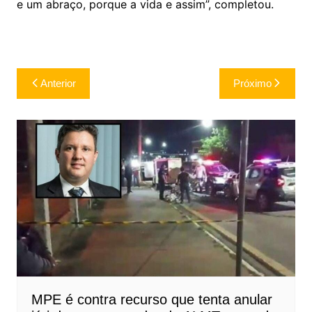
e um abraço, porque a vida e assim”, completou.
Navegação
Anterior
Próximo
de
Post
MPE é contra recurso que tenta anular