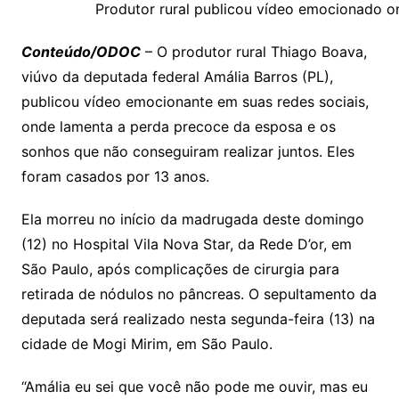
y
s
gr
e
l
gl
s
s
lo
y
h
e
ai
ar
Produtor rural publicou vídeo emocionado 
Li
A
a
dI
e
e
s
o
p
o
a
l
e
Conteúdo/ODOC
– O produtor rural Thiago Boava,
n
p
m
n
Cl
n
a
k.
e
o
d
viúvo da deputada federal Amália Barros (PL),
k
p
a
g
g
c
M
s
publicou vídeo emocionante em suas redes sociais,
s
e
e
o
ai
onde lamenta a perda precoce da esposa e os
sr
m
l
sonhos que não conseguiram realizar juntos. Eles
o
foram casados por 13 anos.
o
Ela morreu no início da madrugada deste domingo
m
(12) no Hospital Vila Nova Star, da Rede D’or, em
São Paulo, após complicações de cirurgia para
retirada de nódulos no pâncreas. O sepultamento da
deputada será realizado nesta segunda-feira (13) na
cidade de Mogi Mirim, em São Paulo.
“Amália eu sei que você não pode me ouvir, mas eu