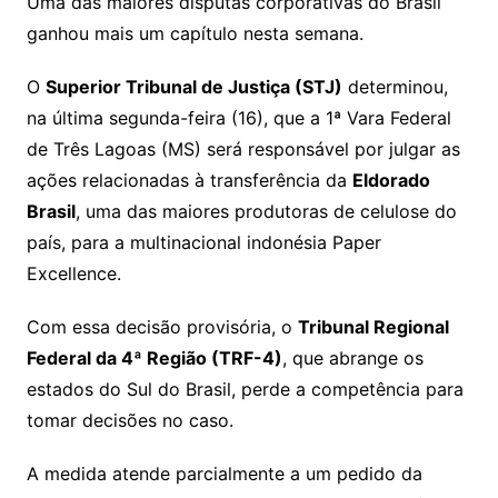
y
s
gr
e
l
gl
s
s
lo
y
h
e
ai
ar
Uma das maiores disputas corporativas do Brasil
Li
A
a
dI
e
e
ganhou mais um capítulo nesta semana.
s
o
p
o
a
l
e
n
p
m
n
Cl
n
a
k.
e
o
d
O
Superior Tribunal de Justiça (STJ)
determinou,
k
p
a
g
g
c
M
s
na última segunda-feira (16), que a 1ª Vara Federal
s
e
e
o
ai
de Três Lagoas (MS) será responsável por julgar as
sr
m
l
ações relacionadas à transferência da
Eldorado
o
Brasil
, uma das maiores produtoras de celulose do
país, para a multinacional indonésia Paper
o
Excellence.
m
Com essa decisão provisória, o
Tribunal Regional
Federal da 4ª Região (TRF-4)
, que abrange os
estados do Sul do Brasil, perde a competência para
tomar decisões no caso.
A medida atende parcialmente a um pedido da