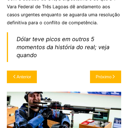
Vara Federal de Três Lagoas dê andamento aos
casos urgentes enquanto se aguarda uma resolução
definitiva para o conflito de competência.
Dólar teve picos em outros 5
momentos da história do real; veja
quando
Navegação
Anterior
Próximo
de
Post