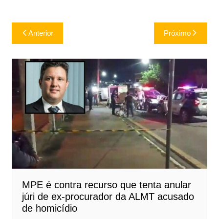
Navegação
Anterior
Próximo
de
Post
MPE é contra recurso que tenta anular
júri de ex-procurador da ALMT acusado
de homicídio