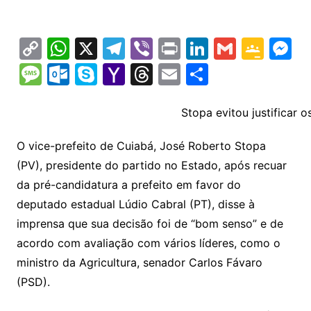
C
W
X
T
Vi
Pr
Li
G
G
M
o
h
el
b
in
n
m
o
e
M
O
S
Y
T
E
S
p
at
e
er
t
k
ai
o
s
e
ut
k
a
hr
m
h
y
s
gr
e
l
gl
s
s
lo
y
h
e
ai
ar
Stopa evitou justificar 
Li
A
a
dI
e
e
s
o
p
o
a
l
e
O vice-prefeito de Cuiabá, José Roberto Stopa
n
p
m
n
Cl
n
a
k.
e
o
d
(PV), presidente do partido no Estado, após recuar
k
p
a
g
g
c
M
s
da pré-candidatura a prefeito em favor do
s
e
e
o
ai
deputado estadual Lúdio Cabral (PT), disse à
sr
m
l
imprensa que sua decisão foi de “bom senso” e de
o
acordo com avaliação com vários líderes, como o
ministro da Agricultura, senador Carlos Fávaro
o
(PSD).
m