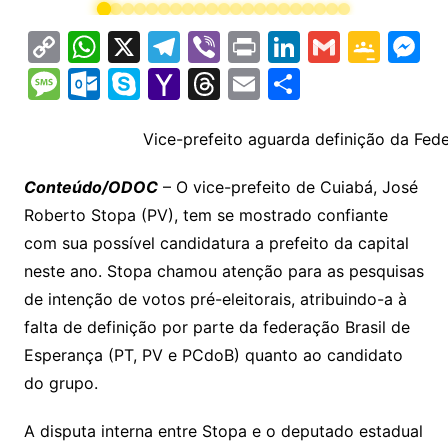
C
W
X
T
Vi
Pr
Li
G
G
M
o
h
el
b
in
n
m
o
e
M
O
S
Y
T
E
S
p
at
e
er
t
k
ai
o
s
e
ut
k
a
hr
m
h
y
s
gr
e
l
gl
s
s
lo
y
h
e
ai
ar
Vice-prefeito aguarda definição da Fed
Li
A
a
dI
e
e
s
o
p
o
a
l
e
Conteúdo/ODOC
– O vice-prefeito de Cuiabá, José
n
p
m
n
Cl
n
a
k.
e
o
d
Roberto Stopa (PV), tem se mostrado confiante
k
p
a
g
g
c
M
s
com sua possível candidatura a prefeito da capital
s
e
e
o
ai
neste ano. Stopa chamou atenção para as pesquisas
sr
m
l
de intenção de votos pré-eleitorais, atribuindo-a à
o
falta de definição por parte da federação Brasil de
Esperança (PT, PV e PCdoB) quanto ao candidato
o
do grupo.
m
A disputa interna entre Stopa e o deputado estadual