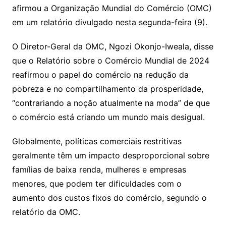
s
o
p
o
a
l
e
afirmou a Organização Mundial do Comércio (OMC)
n
p
m
n
Cl
n
a
k.
e
o
d
em um relatório divulgado nesta segunda-feira (9).
k
p
a
g
g
c
M
s
s
e
e
o
ai
O Diretor-Geral da OMC, Ngozi Okonjo-Iweala, disse
sr
m
l
que o Relatório sobre o Comércio Mundial de 2024
o
reafirmou o papel do comércio na redução da
pobreza e no compartilhamento da prosperidade,
o
“contrariando a noção atualmente na moda” de que
m
o comércio está criando um mundo mais desigual.
Globalmente, políticas comerciais restritivas
geralmente têm um impacto desproporcional sobre
famílias de baixa renda, mulheres e empresas
menores, que podem ter dificuldades com o
aumento dos custos fixos do comércio, segundo o
relatório da OMC.