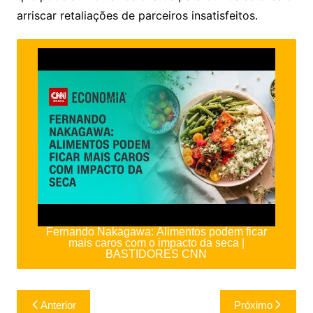
arriscar retaliações de parceiros insatisfeitos.
Fernando Nakagawa: Alimentos podem ficar
mais caros com o impacto da seca |
BASTIDORES CNN
Navegação
Anterior
Próximo