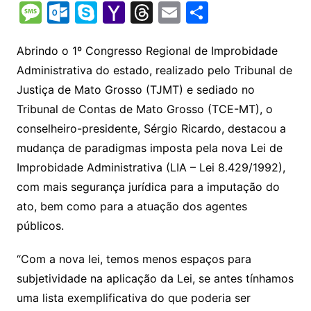
o
h
el
b
in
n
m
o
e
M
O
S
Y
T
E
S
p
at
e
er
t
k
ai
o
s
e
ut
k
a
hr
m
h
y
s
gr
e
l
gl
s
s
lo
y
h
e
ai
ar
Abrindo o 1º Congresso Regional de Improbidade
Li
A
a
dI
e
e
Administrativa do estado, realizado pelo Tribunal de
s
o
p
o
a
l
e
Justiça de Mato Grosso (TJMT) e sediado no
n
p
m
n
Cl
n
a
k.
e
o
d
Tribunal de Contas de Mato Grosso (TCE-MT), o
k
p
a
g
g
c
M
s
conselheiro-presidente, Sérgio Ricardo, destacou a
s
e
e
o
ai
mudança de paradigmas imposta pela nova Lei de
sr
m
l
Improbidade Administrativa (LIA – Lei 8.429/1992),
o
com mais segurança jurídica para a imputação do
o
ato, bem como para a atuação dos agentes
m
públicos.
“Com a nova lei, temos menos espaços para
subjetividade na aplicação da Lei, se antes tínhamos
uma lista exemplificativa do que poderia ser