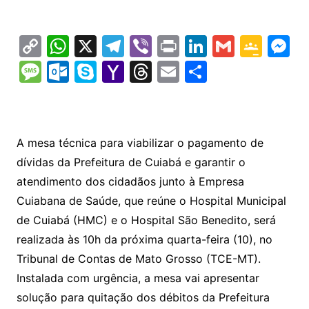
C
W
X
T
Vi
Pr
Li
G
G
M
o
h
el
b
in
n
m
o
e
M
O
S
Y
T
E
S
p
at
e
er
t
k
ai
o
s
e
ut
k
a
hr
m
h
y
s
gr
e
l
gl
s
s
lo
y
h
e
ai
ar
Li
A
a
dI
e
e
s
o
p
o
a
l
e
A mesa técnica para viabilizar o pagamento de
n
p
m
n
Cl
n
a
k.
e
o
d
dívidas da Prefeitura de Cuiabá e garantir o
k
p
a
g
g
c
M
s
atendimento dos cidadãos junto à Empresa
s
e
e
o
ai
Cuiabana de Saúde, que reúne o Hospital Municipal
sr
m
l
de Cuiabá (HMC) e o Hospital São Benedito, será
o
realizada às 10h da próxima quarta-feira (10), no
Tribunal de Contas de Mato Grosso (TCE-MT).
o
Instalada com urgência, a mesa vai apresentar
m
solução para quitação dos débitos da Prefeitura