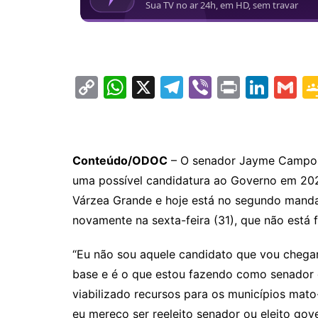
C
W
X
T
Vi
Pr
Li
G
o
h
el
b
in
n
m
p
at
e
er
t
k
ai
y
s
gr
e
l
Conteúdo/ODOC
– O senador Jayme Campos 
Li
A
a
dI
uma possível candidatura ao Governo em 202
n
p
m
n
Várzea Grande e hoje está no segundo manda
k
p
novamente na sexta-feira (31), que não está f
“Eu não sou aquele candidato que vou chega
base e é o que estou fazendo como senador 
viabilizado recursos para os municípios mato
eu mereço ser reeleito senador ou eleito gov