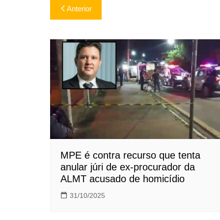
Navegação
Anterior
de
Post
MPE é contra recurso que tenta
anular júri de ex-procurador da
ALMT acusado de homicídio
31/10/2025