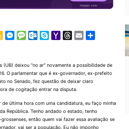
G
M
M
O
S
Y
T
E
S
o
e
e
ut
k
a
hr
m
h
o
s
s
lo
y
h
e
ai
ar
gl
s
s
o
p
o
a
l
e
(UB) deixou “no ar” novamente a possibilidade de
e
e
a
k.
e
o
d
6. O parlamentar que é ex-governador, ex-prefeito
Cl
n
g
c
M
s
to no Senado, fez questão de deixar claro
a
g
e
o
ai
ora de cogitação entrar na disputa.
s
er
m
l
r de última hora com uma candidatura, eu faço minha
sr
da República. Tenho andado o estado, tenho
o
-grossenses, então quem vai fazer essa avaliação se
o
ernador, vai ser a população. Eu não imponho