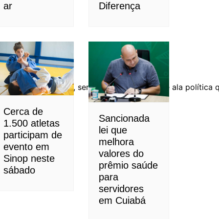
ar
Diferença
Sem citar nomes, senador disse que existe ala política
Cerca de
Sancionada
1.500 atletas
lei que
participam de
melhora
evento em
valores do
Sinop neste
prêmio saúde
sábado
para
servidores
em Cuiabá