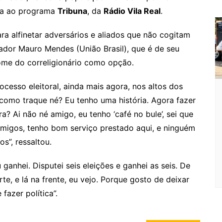
m
sta ao programa
Tribuna
, da
Rádio Vila Real
.
a alfinetar adversários e aliados que não cogitam
dor Mauro Mendes (União Brasil), que é de seu
ome do correligionário como opção.
rocesso eleitoral, ainda mais agora, nos altos dos
 como traque né? Eu tenho uma história. Agora fazer
? Ai não né amigo, eu tenho ‘café no bule’, sei que
amigos, tenho bom serviço prestado aqui, e ninguém
s”, ressaltou.
anhei. Disputei seis eleições e ganhei as seis. De
e, e lá na frente, eu vejo. Porque gosto de deixar
fazer política”.