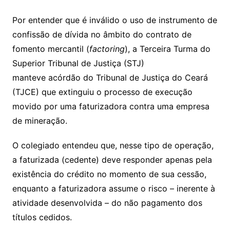
p
at
e
er
t
k
ai
o
s
e
ut
k
a
hr
m
h
y
s
gr
e
l
gl
s
s
lo
y
h
e
ai
ar
Por entender que é inválido o uso de instrumento de
Li
A
a
dI
e
e
confissão de dívida no âmbito do contrato de
s
o
p
o
a
l
e
fomento mercantil (
factoring
), a Terceira Turma do
n
p
m
n
Cl
n
a
k.
e
o
d
Superior Tribunal de Justiça (STJ)
k
p
a
g
g
c
M
s
manteve
acórdão
do Tribunal de Justiça do Ceará
s
e
e
o
ai
(TJCE) que extinguiu o processo de execução
sr
m
l
movido por uma faturizadora contra uma empresa
o
de mineração.
o
O colegiado entendeu que, nesse tipo de operação,
m
a faturizada (cedente) deve responder apenas pela
existência do crédito no momento de sua cessão,
enquanto a faturizadora assume o risco – inerente à
atividade desenvolvida – do não pagamento dos
títulos cedidos.