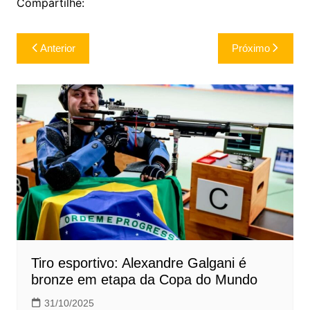
Compartilhe:
Navegação
Anterior
Próximo
de
Post
Tiro esportivo: Alexandre Galgani é
bronze em etapa da Copa do Mundo
31/10/2025