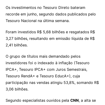
p
at
e
er
t
k
ai
o
s
e
ut
k
a
hr
m
h
y
s
gr
e
l
gl
s
s
lo
y
h
e
ai
ar
Os investimentos no Tesouro Direto bateram
Li
A
a
dI
e
e
recorde em junho, segundo dados publicados pelo
s
o
p
o
a
l
e
Tesouro Nacional na última semana.
n
p
m
n
Cl
n
a
k.
e
o
d
k
p
a
g
g
c
M
s
Foram investidos R$ 5,68 bilhões e resgatados R$
s
e
e
o
ai
3,27 bilhões, resultando em emissão líquida de R$
sr
m
l
2,41 bilhões.
o
O grupo de títulos mais demandado pelos
o
investidores foi o indexado à inflação (Tesouro
m
IPCA+, Tesouro IPCA+ com Juros Semestrais,
Tesouro RendA+ e Tesouro EducA+), cuja
participação nas vendas atingiu 53,8%, somando R$
3,06 bilhões.
Segundo especialistas ouvidos pela
CNN
, a alta se