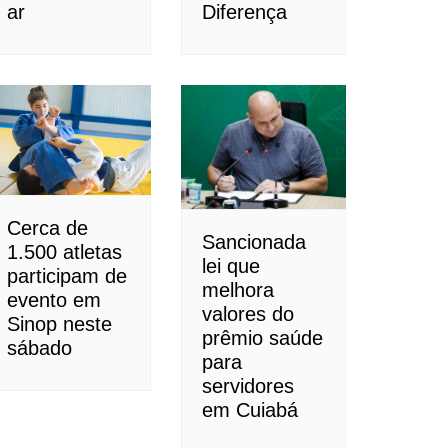
ar
Diferença
Cerca de
Sancionada
1.500 atletas
lei que
participam de
melhora
evento em
valores do
Sinop neste
prêmio saúde
sábado
para
servidores
em Cuiabá