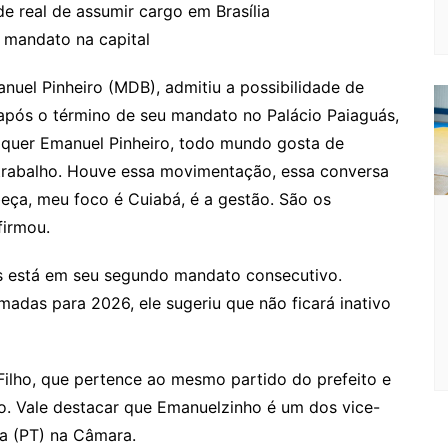
o
s
s
lo
y
h
e
ai
ar
de real de assumir cargo em Brasília
 mandato na capital
gl
s
s
o
p
o
a
l
e
e
e
a
k.
e
o
d
anuel Pinheiro (MDB), admitiu a possibilidade de
Cl
n
g
c
M
s
após o término de seu mandato no Palácio Paiaguás,
a
g
e
o
ai
quer Emanuel Pinheiro, todo mundo gosta de
s
er
m
l
trabalho. Houve essa movimentação, essa conversa
beça, meu foco é Cuiabá, é a gestão. São os
sr
firmou.
o
o
is está em seu segundo mandato consecutivo.
m
adas para 2026, ele sugeriu que não ficará inativo
ilho, que pertence ao mesmo partido do prefeito e
ho. Vale destacar que Emanuelzinho é um dos vice-
va (PT) na Câmara.