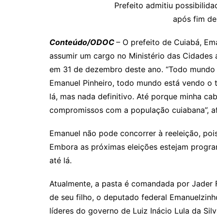
p
at
e
er
t
k
ai
Prefeito admitiu possibilida
após fim de
y
s
gr
e
l
Li
A
a
dI
Conteúdo/ODOC
– O prefeito de Cuiabá, Em
n
p
m
n
assumir um cargo no Ministério das Cidades 
k
p
em 31 de dezembro deste ano. “Todo mundo 
Emanuel Pinheiro, todo mundo está vendo o 
lá, mas nada definitivo. Até porque minha ca
compromissos com a população cuiabana”, a
Emanuel não pode concorrer à reeleição, po
Embora as próximas eleições estejam program
até lá.
Atualmente, a pasta é comandada por Jader F
de seu filho, o deputado federal Emanuelzin
líderes do governo de Luiz Inácio Lula da Sil