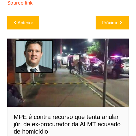
Source link
Navegação
Anterior
Próximo
de
Post
MPE é contra recurso que tenta anular
júri de ex-procurador da ALMT acusado
de homicídio