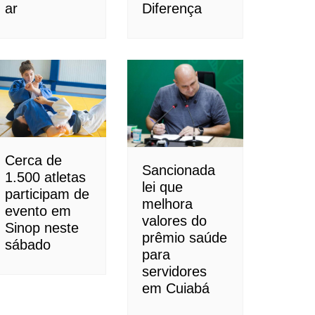
ar
Diferença
Cerca de
Sancionada
1.500 atletas
lei que
participam de
melhora
evento em
valores do
Sinop neste
prêmio saúde
sábado
para
servidores
em Cuiabá