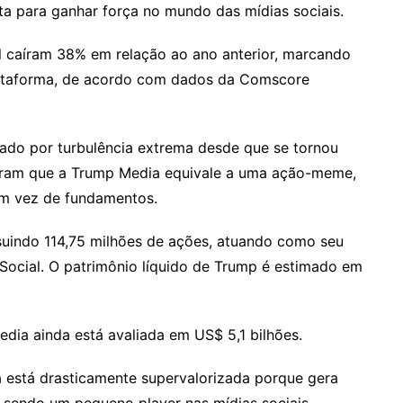
a para ganhar força no mundo das mídias sociais.
al caíram 38% em relação ao ano anterior, marcando
plataforma, de acordo com dados da Comscore
do por turbulência extrema desde que se tornou
sseram que a Trump Media equivale a uma ação-meme,
m vez de fundamentos.
suindo 114,75 milhões de ações, atuando como seu
 Social. O patrimônio líquido de Trump é estimado em
dia ainda está avaliada em US$ 5,1 bilhões.
a está drasticamente supervalorizada porque gera
a sendo um pequeno player nas mídias sociais.