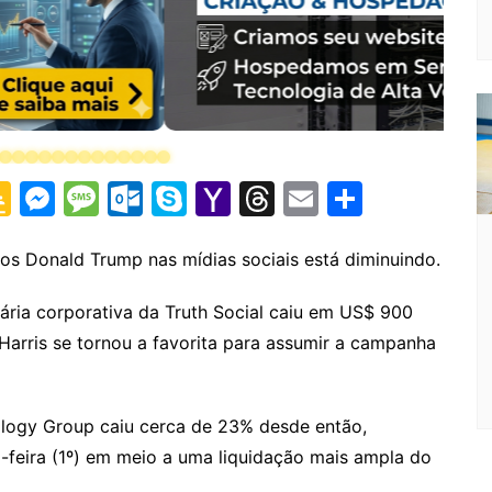
G
M
M
O
S
Y
T
E
S
o
e
e
ut
k
a
hr
m
h
o
s
s
lo
y
h
e
ai
ar
os Donald Trump nas mídias sociais está diminuindo.
gl
s
s
o
p
o
a
l
e
ária corporativa da Truth Social caiu em US$ 900
e
e
a
k.
e
o
d
Harris se tornou a favorita para assumir a campanha
Cl
n
g
c
M
s
a
g
e
o
ai
logy Group caiu cerca de 23% desde então,
s
er
m
l
-feira (1º) em meio a uma liquidação mais ampla do
sr