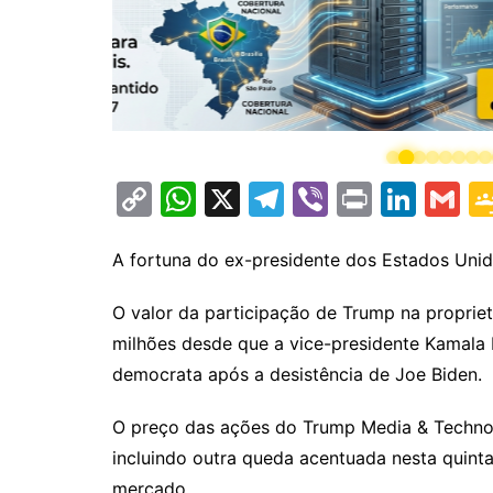
C
W
X
T
Vi
Pr
Li
G
o
h
el
b
in
n
m
p
at
e
er
t
k
ai
A fortuna do ex-presidente dos Estados Unid
y
s
gr
e
l
O valor da participação de Trump na propriet
Li
A
a
dI
milhões desde que a vice-presidente Kamala 
n
p
m
n
democrata após a desistência de Joe Biden.
k
p
O preço das ações do Trump Media & Techno
incluindo outra queda acentuada nesta quinta
mercado.