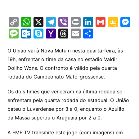
C
W
X
T
Vi
Pr
Li
G
G
M
o
h
el
b
in
n
m
o
e
M
O
S
Y
T
E
S
p
at
e
er
t
k
ai
o
s
e
ut
k
a
hr
m
h
y
s
gr
e
l
gl
s
s
lo
y
h
e
ai
ar
O União vai à Nova Mutum nesta quarta-feira, às
Li
A
a
dI
e
e
19h, enfrentar o time da casa no estádio Valdir
s
o
p
o
a
l
e
Doilho Wons. O confronto é válido pela quarta
n
p
m
n
Cl
n
a
k.
e
o
d
rodada do Campeonato Mato-grossense.
k
p
a
g
g
c
M
s
s
e
e
o
ai
Os dois times que venceram na última rodada se
sr
m
l
enfrentam pela quarta rodada do estadual. O União
o
bateu o Luverdense por 3 a 0, enquanto o Azulão
da Massa superou o Araguaia por 2 a 0.
o
m
A FMF TV transmite este jogo (com imagens) em