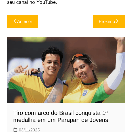
seu canal no YouTube.
Navegação
Anterior
Próximo
de
Post
Tiro com arco do Brasil conquista 1ª
medalha em um Parapan de Jovens
03/11/2025