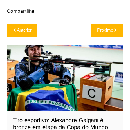
Compartilhe:
Navegação
Anterior
Próximo
de
Post
Tiro esportivo: Alexandre Galgani é
bronze em etapa da Copa do Mundo