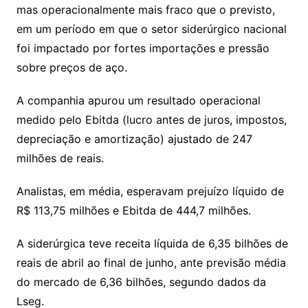
a
k.
e
o
d
mas operacionalmente mais fraco que o previsto,
k
p
a
g
g
c
M
s
em um período em que o setor siderúrgico nacional
s
e
e
o
ai
foi impactado por fortes importações e pressão
sr
m
l
sobre preços de aço.
o
A companhia apurou um resultado operacional
o
medido pelo Ebitda (lucro antes de juros, impostos,
m
depreciação e amortização) ajustado de 247
milhões de reais.
Analistas, em média, esperavam prejuízo líquido de
R$ 113,75 milhões e Ebitda de 444,7 milhões.
A siderúrgica teve receita líquida de 6,35 bilhões de
reais de abril ao final de junho, ante previsão média
do mercado de 6,36 bilhões, segundo dados da
Lseg.