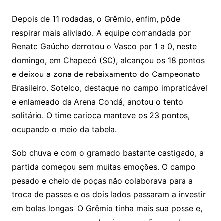
Li
A
a
dI
e
e
s
o
p
o
a
l
e
Depois de 11 rodadas, o Grêmio, enfim, pôde
n
p
m
n
Cl
n
a
k.
e
o
d
respirar mais aliviado. A equipe comandada por
k
p
a
g
g
c
M
s
Renato Gaúcho derrotou o Vasco por 1 a 0, neste
s
e
e
o
ai
domingo, em Chapecó (SC), alcançou os 18 pontos
sr
m
l
e deixou a zona de rebaixamento do Campeonato
o
Brasileiro. Soteldo, destaque no campo impraticável
e enlameado da Arena Condá, anotou o tento
o
solitário. O time carioca manteve os 23 pontos,
m
ocupando o meio da tabela.
Sob chuva e com o gramado bastante castigado, a
partida começou sem muitas emoções. O campo
pesado e cheio de poças não colaborava para a
troca de passes e os dois lados passaram a investir
em bolas longas. O Grêmio tinha mais sua posse e,