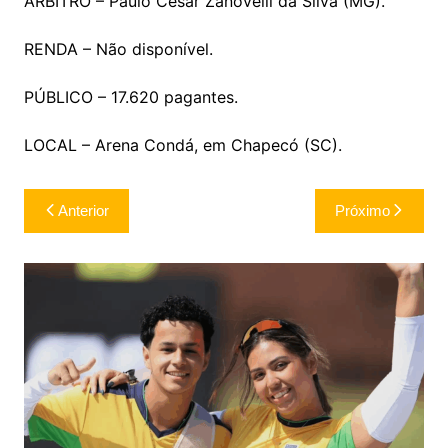
ÁRBITRO – Paulo Cesar Zanovelli da Silva (MG).
RENDA – Não disponível.
PÚBLICO – 17.620 pagantes.
LOCAL – Arena Condá, em Chapecó (SC).
Navegação
Anterior
Próximo
de
Post