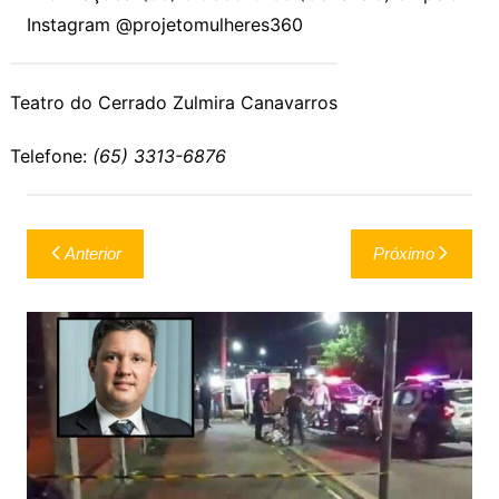
Instagram @projetomulheres360
Teatro do Cerrado Zulmira Canavarros
Telefone:
(65) 3313-6876
Navegação
Anterior
Próximo
de
Post