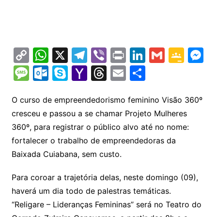
C
W
X
T
Vi
Pr
Li
G
G
M
o
h
el
b
in
n
m
o
e
M
O
S
Y
T
E
S
p
at
e
er
t
k
ai
o
s
e
ut
k
a
hr
m
h
y
s
gr
e
l
gl
s
s
lo
y
h
e
ai
ar
O curso de empreendedorismo feminino Visão 360º
Li
A
a
dI
e
e
cresceu e passou a se chamar Projeto Mulheres
s
o
p
o
a
l
e
360º, para registrar o público alvo até no nome:
n
p
m
n
Cl
n
a
k.
e
o
d
fortalecer o trabalho de empreendedoras da
k
p
a
g
g
c
M
s
Baixada Cuiabana, sem custo.
s
e
e
o
ai
sr
m
l
Para coroar a trajetória delas, neste domingo (09),
o
haverá um dia todo de palestras temáticas.
“Religare – Lideranças Femininas” será no Teatro do
o