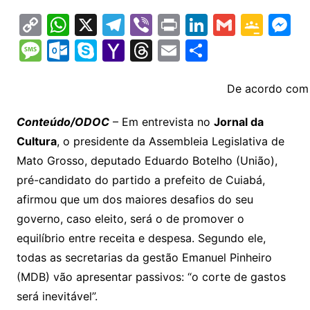
C
W
X
T
Vi
Pr
Li
G
G
M
o
h
el
b
in
n
m
o
e
M
O
S
Y
T
E
S
p
at
e
er
t
k
ai
o
s
e
ut
k
a
hr
m
h
y
s
gr
e
l
gl
s
s
lo
y
h
e
ai
ar
De acordo com o
Li
A
a
dI
e
e
s
o
p
o
a
l
e
Conteúdo/ODOC
– Em entrevista no
Jornal da
n
p
m
n
Cl
n
a
k.
e
o
d
Cultura
, o presidente da Assembleia Legislativa de
k
p
a
g
g
c
M
s
Mato Grosso, deputado Eduardo Botelho (União),
s
e
e
o
ai
pré-candidato do partido a prefeito de Cuiabá,
sr
m
l
afirmou que um dos maiores desafios do seu
o
governo, caso eleito, será o de promover o
equilíbrio entre receita e despesa. Segundo ele,
o
todas as secretarias da gestão Emanuel Pinheiro
m
(MDB) vão apresentar passivos: “o corte de gastos
será inevitável”.