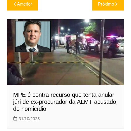
Navegação
Anterior
Próximo
de
Post
MPE é contra recurso que tenta anular
júri de ex-procurador da ALMT acusado
de homicídio
31/10/2025