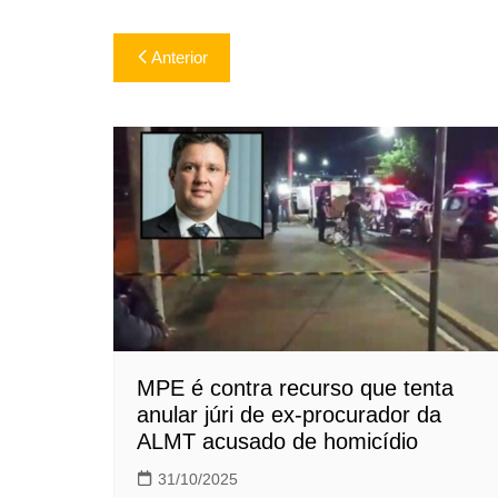
Navegação
Anterior
de
Post
MPE é contra recurso que tenta
anular júri de ex-procurador da
ALMT acusado de homicídio
31/10/2025