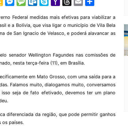
G
M
M
O
S
Y
T
E
S
o
e
e
ut
k
a
hr
m
h
o
s
s
lo
y
h
e
ai
ar
no Federal medidas mais efetivas para viabilizar a
il e a Bolívia, que visa ligar o município de Vila Bela
gl
s
s
o
p
o
a
l
e
ana de San Ignacio de Velasco, e poderá alavancar as
e
e
a
k.
e
o
d
Cl
n
g
c
M
s
a
g
e
o
ai
elo senador Wellington Fagundes nas comissões de
s
er
m
l
ado, nesta terça-feira (11), em Brasília.
sr
specificamente em Mato Grosso, com uma saída para a
o
adas. Falamos muito, dialogamos muito, conversamos
o
 isso seja de fato efetivado, devemos ter um plano
m
deu.
ica diferenciada da região, que pode permitir ganhos
 os países.