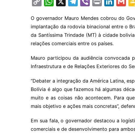
C
W
X
T
Vi
Pr
Li
G
o
h
el
b
in
n
m
p
at
e
er
t
k
ai
O governador Mauro Mendes cobrou do Gover
implantação da rodovia binacional entre o Bras
y
s
gr
e
l
da Santíssima Trindade (MT) à cidade bolivi
Li
A
a
dI
relações comerciais entre os países.
n
p
m
n
k
p
Mauro participou da audiência convocada p
Infraestrutura e de Relações Exteriores do Sen
“Debater a integração da América Latina, e
Bolívia é algo que fazemos há algumas déc
muito e as coisas não acontecem. Para que
mais objetivo e ações mais concretas”, defen
Em sua fala, o governador destacou a logíst
comerciais e de desenvolvimento para ambos