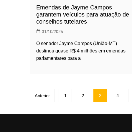
Emendas de Jayme Campos
garantem veículos para atuação de
conselhos tutelares
31/10/2025
O senador Jayme Campos (União-MT)
destinou quase R$ 4 milhões em emendas
parlamentares para a
Paginação
Anterior
1
2
3
4
de
posts