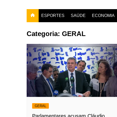
ESPORTES
SAÚDE
ECONOMIA
Categoria:
GERAL
GERAL
Parlamentares acusam Cláudio