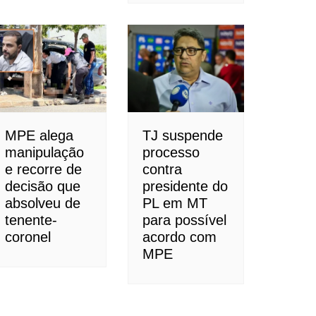
MPE alega
TJ suspende
manipulação
processo
e recorre de
contra
decisão que
presidente do
absolveu de
PL em MT
tenente-
para possível
coronel
acordo com
MPE