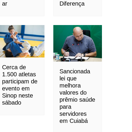
ar
Diferença
Cerca de
Sancionada
1.500 atletas
lei que
participam de
melhora
evento em
valores do
Sinop neste
prêmio saúde
sábado
para
servidores
em Cuiabá