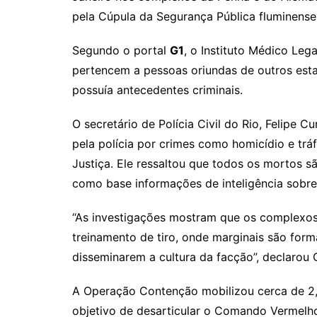
Li
A
a
dI
pela Cúpula da Segurança Pública fluminense,
n
p
m
n
k
p
Segundo o portal
G1
, o Instituto Médico Lega
pertencem a pessoas oriundas de outros est
possuía antecedentes criminais.
O secretário de Polícia Civil do Rio, Felipe 
pela polícia por crimes como homicídio e tr
Justiça. Ele ressaltou que todos os mortos 
como base informações de inteligência sob
“As investigações mostram que os complexo
treinamento de tiro, onde marginais são for
disseminarem a cultura da facção”, declarou C
A Operação Contenção mobilizou cerca de 2,
objetivo de desarticular o Comando Vermelh