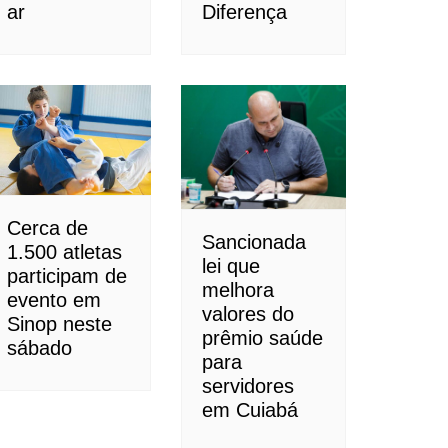
ar
Diferença
Cerca de
Sancionada
1.500 atletas
lei que
participam de
melhora
evento em
valores do
Sinop neste
prêmio saúde
sábado
para
servidores
em Cuiabá