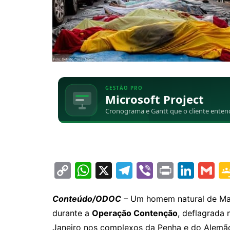
C
W
X
T
Vi
Pr
Li
G
o
h
el
b
in
n
m
p
at
e
er
t
k
ai
Conteúdo/ODOC
– Um homem natural de Mat
durante a
Operação Contenção
, deflagrada 
y
s
gr
e
l
Janeiro nos complexos da Penha e do Alemão.