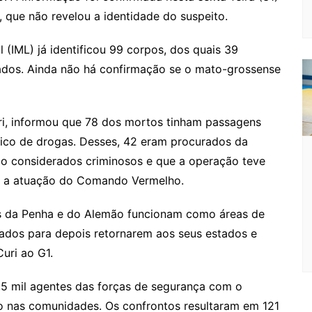
e
e
a
k.
e
o
d
 que não revelou a identidade do suspeito.
Cl
n
g
c
M
s
a
g
e
o
ai
l (IML) já identificou 99 corpos, dos quais 39
s
er
m
l
ados. Ainda não há confirmação se o mato-grossense
sr
o
Curi, informou que 78 dos mortos tinham passagens
o
áfico de drogas. Desses, 42 eram procurados da
m
são considerados criminosos e que a operação teve
re a atuação do Comando Vermelho.
s da Penha e do Alemão funcionam como áreas de
mados para depois retornarem aos seus estados e
uri ao G1.
5 mil agentes das forças de segurança com o
o nas comunidades. Os confrontos resultaram em 121