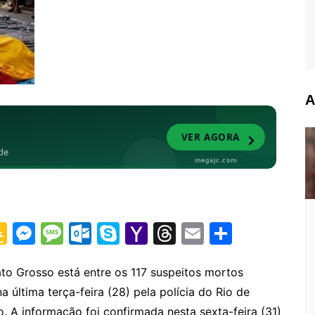
A
G
M
M
O
S
Y
T
E
S
o
e
e
ut
k
a
hr
m
h
o
s
s
lo
y
h
e
ai
ar
o Grosso está entre os 117 suspeitos mortos
na última terça-feira (28) pela polícia do Rio de
gl
s
s
o
p
o
a
l
e
 A informação foi confirmada nesta sexta-feira (31)