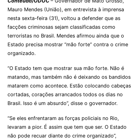
y
s
gr
e
l
gl
s
s
lo
y
h
e
ai
ar
Conteúdo/ODOC
– Governador de Mato Grosso,
Li
A
a
dI
e
e
Mauro Mendes (União), em entrevista à imprensa
s
o
p
o
a
l
e
nesta sexta-feira (31), voltou a defender que as
n
p
m
n
Cl
n
a
k.
e
o
d
facções criminosas sejam classificadas como
k
p
a
g
g
c
M
s
terroristas no Brasil. Mendes afirmou ainda que o
s
e
e
o
ai
Estado precisa mostrar “mão forte” contra o crime
sr
m
l
organizado.
o
“O Estado tem que mostrar sua mão forte. Não é
o
matando, mas também não é deixando os bandidos
m
matarem como acontece. Estão colocando cabeças
cortadas, corações arrancados todos os dias no
Brasil. Isso é um absurdo”, disse o governador.
“Se eles enfrentaram as forças policiais no Rio,
levaram a pior. É assim que tem que ser. O Estado
não pode recuar diante do crime organizado”,