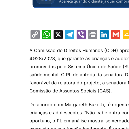
C
W
X
T
Vi
Pr
Li
G
o
h
el
b
in
n
m
p
at
e
er
t
k
ai
A Comissão de Direitos Humanos (CDH) aprovo
4.928/2023, que garante às crianças e adol
y
s
gr
e
l
promovidos pelo Sistema Único de Saúde (S
Li
A
a
dI
saúde mental. O PL de autoria da senadora D
n
p
m
n
favorável da relatora do projeto, a senador
k
p
Comissão de Assuntos Sociais (CAS).
De acordo com Margareth Buzetti, é urgente
crianças e adolescentes. “Não cabe outra c
oportuno, o PL em análise mostra-se verdade
exercício de sua função legiferante. É urgen