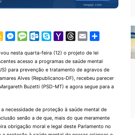
G
M
M
O
S
Y
T
E
S
o
e
e
ut
k
a
hr
m
h
o
s
s
lo
y
h
e
ai
ar
u nesta quarta-feira (12) o projeto de lei
escentes acesso a programas de saúde mental
gl
s
s
o
p
o
a
l
e
US) para prevenção e tratamento de agravos de
e
e
a
k.
e
o
d
amares Alves (Republicanos-DF), recebeu parecer
Cl
n
g
c
M
s
a Margareth Buzetti (PSD-MT) e agora segue para a
a
g
e
o
ai
s
er
m
l
 a necessidade de proteção à saúde mental de
sr
onclusão senão a de que, mais do que meramente
o
ira obrigação moral e legal deste Parlamento no
o
te a proteção à saúde mental de nossas crianças e