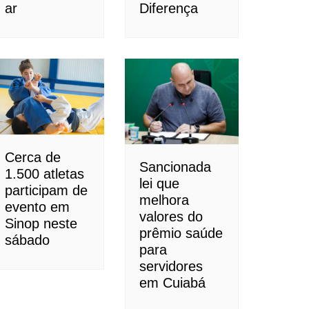
ar
Diferença
Cerca de
Sancionada
1.500 atletas
lei que
participam de
melhora
evento em
valores do
Sinop neste
prêmio saúde
sábado
para
servidores
em Cuiabá