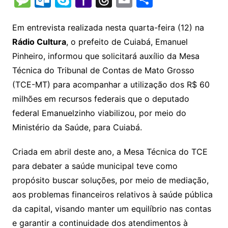
p
at
e
er
t
k
ai
o
s
e
ut
k
a
hr
m
h
y
s
gr
e
l
gl
s
s
lo
y
h
e
ai
ar
Em entrevista realizada nesta quarta-feira (12) na
Li
A
a
dI
e
e
Rádio Cultura
, o prefeito de Cuiabá, Emanuel
s
o
p
o
a
l
e
Pinheiro, informou que solicitará auxílio da Mesa
n
p
m
n
Cl
n
a
k.
e
o
d
Técnica do Tribunal de Contas de Mato Grosso
k
p
a
g
g
c
M
s
(TCE-MT) para acompanhar a utilização dos R$ 60
s
e
e
o
ai
milhões em recursos federais que o deputado
sr
m
l
federal Emanuelzinho viabilizou, por meio do
o
Ministério da Saúde, para Cuiabá.
o
Criada em abril deste ano, a Mesa Técnica do TCE
m
para debater a saúde municipal teve como
propósito buscar soluções, por meio de mediação,
aos problemas financeiros relativos à saúde pública
da capital, visando manter um equilíbrio nas contas
e garantir a continuidade dos atendimentos à