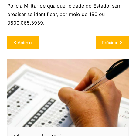
Polícia Militar de qualquer cidade do Estado, sem
precisar se identificar, por meio do 190 ou
0800.065.3939.
Navegação
Anterior
Próximo
de
Post