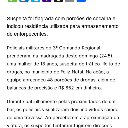
p
at
e
er
t
k
ai
o
s
e
ut
k
a
hr
m
h
y
s
gr
e
l
gl
s
s
lo
y
h
e
ai
ar
Suspeita foi flagrada com porções de cocaína e
Li
A
a
dI
e
e
s
o
p
o
a
l
e
indicou residência utilizada para armazenamento
n
p
m
n
Cl
n
a
k.
e
o
d
de entorpecentes.
k
p
a
g
g
c
M
s
Policiais militares do 3º Comando Regional
s
e
e
o
ai
prenderam, na madrugada deste domingo (24.5),
sr
m
l
uma mulher de 18 anos, suspeita de tráfico ilícito de
o
drogas, no município de Feliz Natal. Na ação, a
o
equipe apreendeu 48 porções de drogas, além de
m
balanças de precisão e R$ 852 em dinheiro.
Durante patrulhamento pelas proximidades de um
bar, os policiais visualizaram dois indivíduos saindo
de uma travessa. Ao perceberem a aproximação da
viatura, os suspeitos tentaram fugir em direções